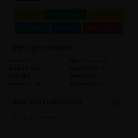
Inloggen
Favoriet maken
Flirt met mij
Like elbrich
Schenken
Meld misbruik
Mijn eigenschappen
Zoekt:
Man
Ogen:
Groen bruin
Ikvoelme:
Meisje
Haar:
Donkerblond
Doel:
Date
Sterren:
Ram
Afkomst:
Blank
Postuur:
Normaal
Stuur een gratis bericht