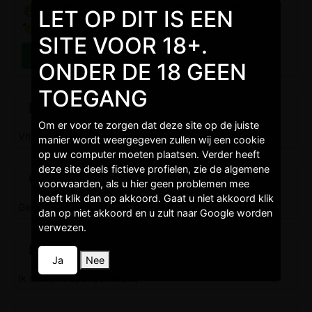
LET OP DIT IS EEN
SITE VOOR 18+.
ONDER DE 18 GEEN
TOEGANG
Burgelijkestaat
Om er voor te zorgen dat deze site op de juiste
Vrijgezel,
manier wordt weergegeven zullen wij een cookie
op uw computer moeten plaatsen. Verder heeft
deze site deels fictieve profielen, zie de algemene
Opleidingen
voorwaarden, als u hier geen problemen mee
heeft klik dan op akkoord. Gaat u niet akkoord klik
Gemiddeld niveau,
dan op niet akkoord en u zult naar Google worden
verwezen.
Levenstijl
Ja
Nee
Ik drink, Ik Sport, Ik Werk,