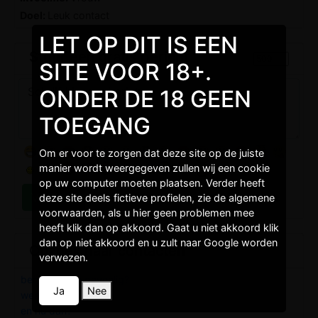
Doel:
Leuk contact
LET OP DIT IS EEN
Stuur een gratis bericht
SITE VOOR 18+.
ONDER DE 18 GEEN
TOEGANG
Om er voor te zorgen dat deze site op de juiste
manier wordt weergegeven zullen wij een cookie
op uw computer moeten plaatsen. Verder heeft
deze site deels fictieve profielen, zie de algemene
voorwaarden, als u hier geen problemen mee
heeft klik dan op akkoord. Gaat u niet akkoord klik
dan op niet akkoord en u zult naar Google worden
Opzoek naar contacten
verwezen.
ben jij ook zo gevoelig?
Ja
Nee
wees gewoon jezelf
en nu dan?