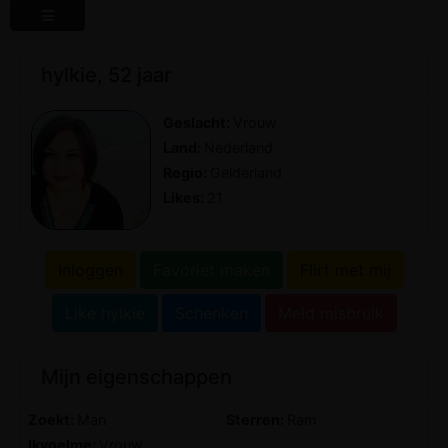
hylkie, 52 jaar
Geslacht:
Vrouw
Land:
Nederland
Regio:
Gelderland
Likes:
21
Inloggen
Favoriet maken
Flirt met mij
Like hylkie
Schenken
Meld misbruik
Mijn eigenschappen
Zoekt:
Man
Sterren:
Ram
Ikvoelme:
Vrouw